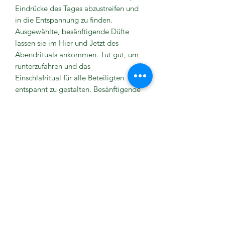
Eindrücke des Tages abzustreifen und
in die Entspannung zu finden.
Ausgewählte, besänftigende Düfte
lassen sie im Hier und Jetzt des
Abendrituals ankommen. Tut gut, um
runterzufahren und das
Einschlafritual für alle Beteiligten
entspannt zu gestalten. Besänftigende
ätherische Öle wie Vanille, Lavendel,
Mandarine u.a. schaffen
eine traumselige
Wohlfühlatmosphäre und versüssen die
Traumreise bis zum nächsten Morgen.
Mit ätherischen Ölen von Vanille,
Lavendel, Mandarine, Orange süss,
Benzoe u.a.
Anwendung