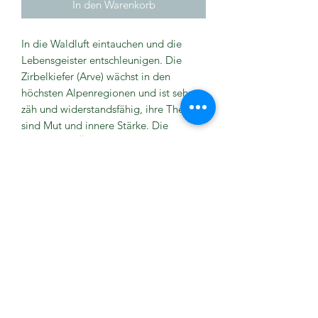
In den Warenkorb
In die Waldluft eintauchen und die
Lebensgeister entschleunigen. Die
Zirbelkiefer (Arve) wächst in den
höchsten Alpenregionen und ist sehr
zäh und widerstandsfähig, ihre Themen
sind Mut und innere Stärke. Die
ätherischen Öle von Weisstanne und
anderen Nadelbäumen regen zum
tiefen Durchatmen an und spenden
Körper und Geist tiefe Kraft und
Entspannung. Mit 100% naturreinen
ätherischen Ölen (Weisstanne,
Zirbelkiefer, Fichtennadel, Zedernholz,
Balsamtanne u.a.)
Anwendung