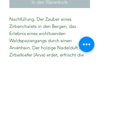
In den Warenkorb
Nachfüllung. Der Zauber eines
Zirbenchalets in den Bergen, das
Erlebnis eines wohltuenden
Waldspaziergangs durch einen
Arvenhain. Der holzige Nadelduft der
Zirbelkiefer (Arve) erdet, erfrischt die
Raumluft und lässt unsere
Lebensgeister aufatmen.
Anwendung
Deckel mit Schraub-Ring der
Inhaltsstoffe
Originalflasche ersetzen. Stäbchen aus
Peddigrohr in der gewünschten Anzahl
Alcool, Huiles essentielles de pin
in die Flasche stecken. Je mehr
Klassifizierung
cembre*, Eau, Glycerin. *de culture
Stäbchen desto stärker das
biologique contrôlée
Dufterlebnis.