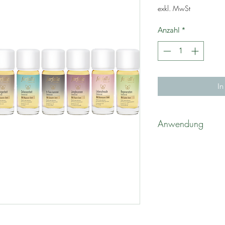
exkl. MwSt
Anzahl
*
In
Anwendung
Körperöl: nach dem 
Haut auftragen. Zieh
einen zarten Duft au
Edelsteinöle könne
werden. Gesichtsöl:
unterschiedlichsten 
ein und hinterlässt 
Badeöl: 2 Esslöffel 