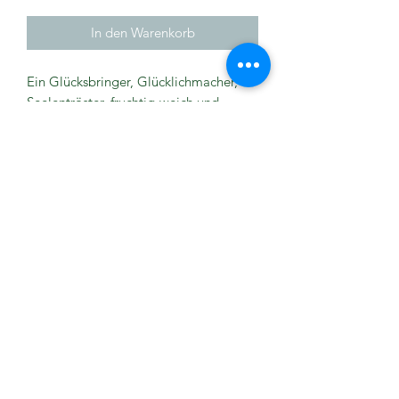
In den Warenkorb
Ein Glücksbringer, Glücklichmacher,
Seelentröster, fruchtig-weich und
lieblich-süss. Der köstliche Bio-
Raumspray mit Vanille und Mandarine
sorgt für Lebensfreude und ist nicht nur
bei Kindern ein Gute- Laune-Garant.
Mit 100% naturreinen ätherischen Ölen
(Vanille, Mandarine, Orange, Kakao)
Anwendung
Bei Bedarf einige Pumpstösse in die
Raumluft sprühen.
©2025 Massagetherapie Nóra,
Impressum &