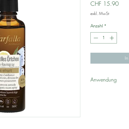
Prei
CHF 15.90
exkl. MwSt
Anzahl
*
In
Anwendung
Bei Bedarf einige P
sprühen.