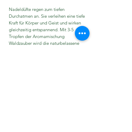
Nadeldüfte regen zum tiefen
Durchatmen an. Sie verleihen eine tiefe
Kraft für Körper und Geist und wirken
gleichzeitig entspannend. Mit 3-5
Tropfen der Aromamischung
Waldzauber wird die naturbelassene
Holzscheibe zum schützenden
Duftträger, der zudem einen guten
Schlaf unterstützt.
Inhalt:
1 x Aromamischung Waldzauber
5ml, mit naturreinen ätherischen Ölen.
1x naturbelassene Birkenholzscheibe
FSC.
Anwendung
Ca. 3-5 Tropfen der Aromamischung
auf die Scheibe geben und bei Bedarf