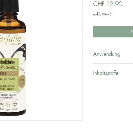
Prei
CHF 12.90
exkl. MwSt
N
Anwendung
Direkt auf die gewü
Inhaltsstoffe
aufbewahren.
PINUS CEMBRA TW
LEUCONOSTOC/R
FILTRATE, AQUA, *ce