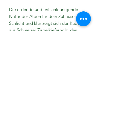
Die erdende und entschleunigende
Natur der Alpen für dein Zuhause:
Schlicht und klar zeigt sich der Kubus
aus Schweizer Zirbelkieferholz, das
ätherische Öl frischt mit seinem
warmen Duft Holz und Lebensgeister
auf. Aus Naturholz, kann Astaugen oder
ähnliche Stellen aufweisen.
Inhalt:
Holzkubus aus Schweizer Holz
und ätherisches Öl Zirbelkiefer 5ml.
Anwendung
4 - 5 Tropfen des ätherischen Öls auf
die Oberfläche des Kubus träufeln und
nach Bedarf wiederholen.
©2025 Massagetherapie Nóra,
Impressum &
Datenschutzerklärung