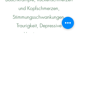
und Kopfschmerzen,
Stimmungsschwankungen,
Traurigkeit, Depressive
Verstimmungen
Wechseljahre
Bauchkrämpfe, Rückenschmerzen
und Kopfschmerzen,
Stimmungsschwankungen,
Traurigkeit, Depressive
Verstimmungen