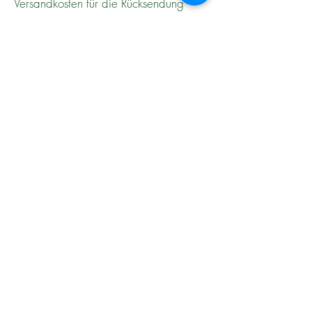
Versandkosten für die Rücksendung
trägt der Kunde.
3. Rückerstattungen
Sobald ich die zurückgegebenen
Artikel erhalten und geprüft habe,
erstatte ich den Kaufbetrag abzüglich
der Versandkosten.
Rückerstattungen erfolgen auf das
ursprüngliche Zahlungsmittel.
4. Dienstleistungen
Stornierungsbedingungen für
Dienstleistungen:
Terminabsagen müssen mindestens 24
Stunden vor dem vereinbarten Termin