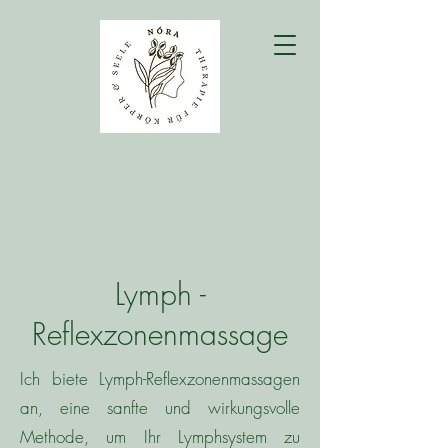
Lymph -
Reflexzonenmassage
Ich biete Lymph-Reflexzonenmassagen
an, eine sanfte und wirkungsvolle
Methode, um Ihr Lymphsystem zu