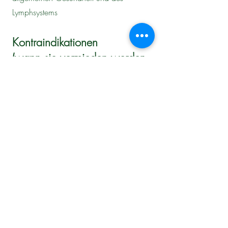
Lymphsystems
Kontraindikationen
(wann sie vermieden werden
sollte)
Akute Infektionen oder Fieber
Thrombose oder akute
Venenerkrankungen
Maligne Tumoren / Krebs (vor allem in
behandelten Lymphregionen)
Schwere Herz- oder Nierenerkrankungen
(z. B. akutes Herzversagen, schwere
Ödeme)
Offene Wunden, Hautinfektionen oder
Entzündungen in den zu behandelnden