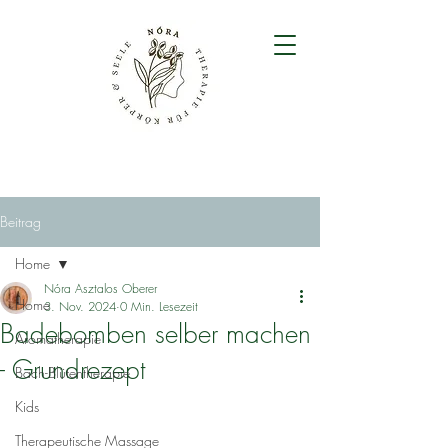
Beitrag
Home
Nóra Asztalos Oberer
Home
3. Nov. 2024
0 Min. Lesezeit
Badebomben selber machen
Aromatherapie
- Grundrezept
Bach-Blütentherapie
Kids
Therapeutische Massage