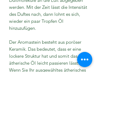
Duftmoleküle an die Luft abgegeben
werden. Mit der Zeit lässt die Intensität
des Duftes nach, dann lohnt es sich,
wieder ein paar Tropfen Öl
hinzuzufügen.
Der Aromastein besteht aus poröser
Keramik. Das bedeutet, dass er eine
lockere Struktur hat und somit das
ätherische Öl leicht passieren lässt.
Wenn Sie Ihr ausgewähltes ätherisches
Öl darauf tropfen, wird es absorbiert
und fliesst nicht weg.
Handgefertigtes, einzigartiges Produkt.
Kleine Unterschiede in Farbe, Muster
und Grösse sind möglich.
Grösse Blumen 4 x 2.5 cm
Grösse Unterteller 18 x 1.5 cm