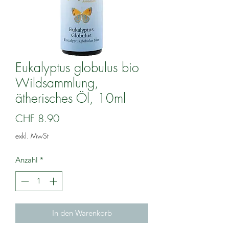
Eukalyptus globulus bio
Wildsammlung,
ätherisches Öl, 10ml
Preis
CHF 8.90
exkl. MwSt
Anzahl
*
In den Warenkorb