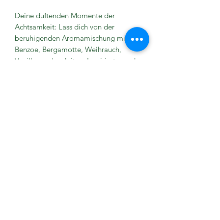
Deine duftenden Momente der
Achtsamkeit: Lass dich von der
beruhigenden Aromamischung mit
Benzoe, Bergamotte, Weihrauch,
Vanille u.a. begleiten. Inspiriert von der
Blume des Lebens schafft der Duftstein
eine Oase der Ruhe und Entspannung
und unterstützt Momente der geistigen
Einkehr und Meditation. Inhalt:
Duftstein aus Keramik mit Unterteller,
Aromamischung Meditation.
Anwendung
ca. 4-5 Tropfen der Aromamischung
auf den Stein geben und bei Bedarf
wiederholen.
©2025 Massagetherapie Nóra,
Impressum &