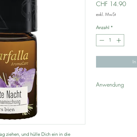
Prei
CHF 14.90
exkl. MwSt
Anzahl
*
In
Anwendung
3-4 Tropfen auf Dufts
einatmen.
ag ziehen, und hülle Dich ein in die